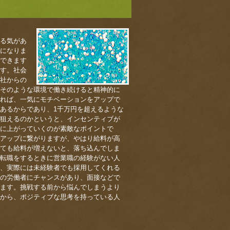
る気があ
になりま
できます
す。社会
社からの
そのような環境で働き続けると精神的に
れば、一気にモチベーションをアップで
あるからであり、1千万円を超えるような
狙えるのかというと、インセンティブが
に上がっていくのが素敵なポイントで
アップに繋がりますが、やはり給料が高
ても給料が増えないと、落ち込んでしま
転職をするときに営業職の経験がない人
、実際には未経験者でも採用してくれる
の労働者にチャンスがあり、面接などで
ます。挑戦する前から悩んでしまうより
から、ポジティブな思考を持っている人