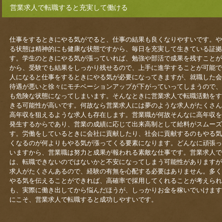
営業求人で転職すると充実して働ける
仕事をするときにやる気がでると、仕事の結果も良くなりやすいです。や
る状態は精神的にも健康な状態ですから、毎日を充実して生きている証拠
す。学生のときにやる気が漲っていれば、勉強や部活で成果を残すことが
から、受験でも結果をしっかり残せるので、上手に進学することが可能で
人になると仕事をするときにやる気が必要になってきますが、就職した会
待遇が悪いと徐々にモチベーションアップが下がっていってしまうので、
も危険な状態になってしまいます。そんなときに営業求人で転職活動をす
きる可能性が高いです。何故なら営業求人には夢のような求人がたくさん
高年収を狙えるような求人も存在します。営業職が何故そんなに高年収を
発生するからであり、営業の成績に応じて出来高制として給料がスムーズ
す。労働をしているときに会社に貢献したり、社会に貢献するのもやる気
くなるのが何よりもやる気が漲ってくる要素になります。どんなに頑張っ
いますから、営業職は努力と成果が報われる素敵な仕事です。営業求人で
は、転職できないのではないかと不安になってしまう可能性がありますが
求人がたくさんあるので、経験の有無を心配する必要はありません。多く
やる気を伝えることができれば、高確率で採用してくれることが考えられ
も、実際に働き出してから悩んだほうが、しっかりお金を稼いでいけます
にこそ、営業求人で転職すると成功しやすいです。